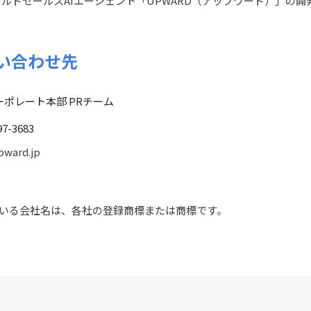
ルドセールスAIエージェント「UPWARD（アップワード）」の開
い合わせ先
ーポレート本部 PRチーム
97-3683
ward.jp
いる会社名は、各社の登録商標または商標です。