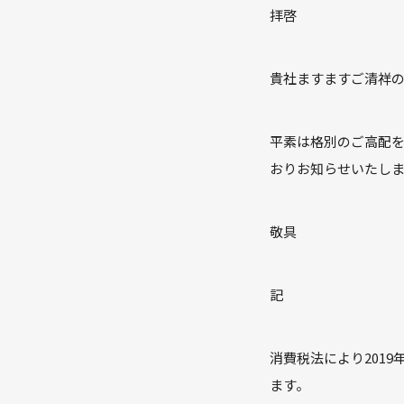
拝啓
貴社ますますご清祥
平素は格別のご高配
おりお知らせいたし
敬具
記
消費税法により201
ます。