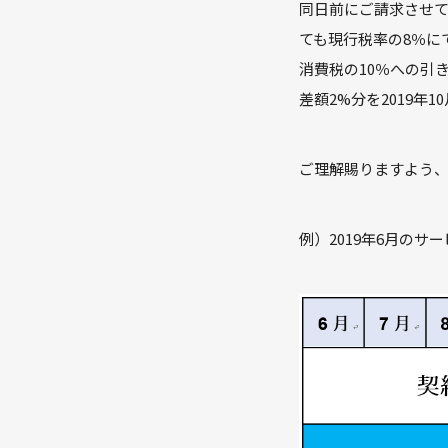
同日前にご請求させて
ても現行税率の8％に
消費税の10％への引
差額2%分を2019
ご理解賜りますよう
例）2019年6月の