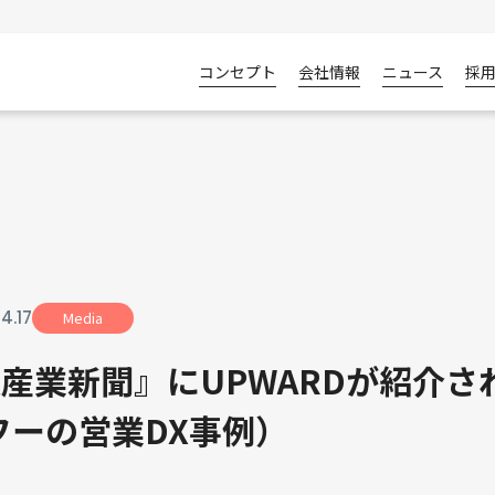
コンセプト
会社情報
ニュース
採
04
.
17
Media
産業新聞』にUPWARDが紹介さ
ヤフーの営業DX事例）