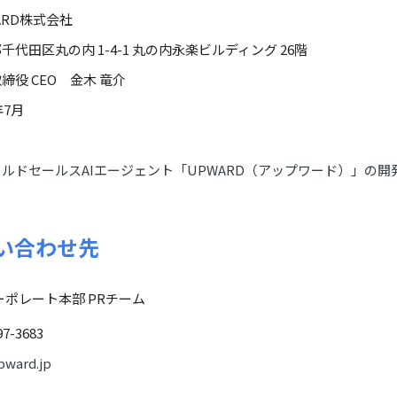
ARD株式会社
千代田区丸の内 1-4-1 丸の内永楽ビルディング 26階
締役 CEO 金木 竜介
年7月
ルドセールスAIエージェント「UPWARD（アップワード）」の開
い合わせ先
ーポレート本部 PRチーム
97-3683
ward.jp