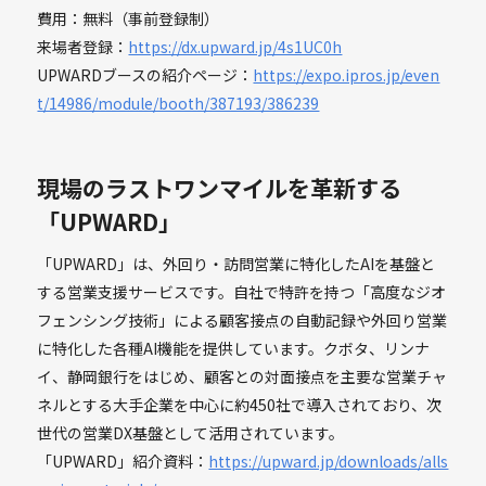
費用：無料（事前登録制）
来場者登録：
https://dx.upward.jp/4s1UC0h
UPWARDブースの紹介ページ：
https://expo.ipros.jp/even
t/14986/module/booth/387193/386239
現場のラストワンマイルを革新する
「UPWARD」
「UPWARD」は、外回り・訪問営業に特化したAIを基盤と
する営業支援サービスです。自社で特許を持つ「高度なジオ
フェンシング技術」による顧客接点の自動記録や外回り営業
に特化した各種AI機能を提供しています。クボタ、リンナ
イ、静岡銀行をはじめ、顧客との対面接点を主要な営業チャ
ネルとする大手企業を中心に約450社で導入されており、次
世代の営業DX基盤として活用されています。
「UPWARD」紹介資料：
https://upward.jp/downloads/alls