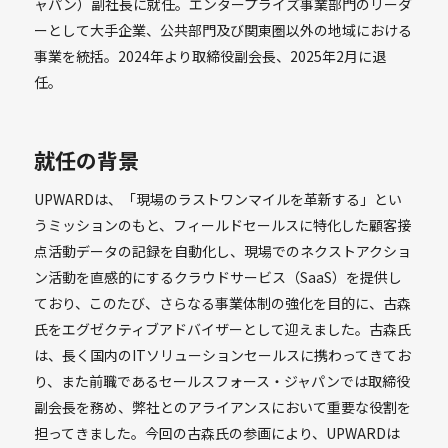
ャパン）副社長に就任。エンタープライズ事業部門のリーダ
ーとして大手企業、公共部門及び関東圏以外の地域における
事業を統括。2024年より取締役副会長、2025年2月に退
任。
就任の背景
UPWARDは、「現場のラストワンマイルを革新する」とい
うミッションのもと、フィールドセールスに特化した顧客接
点活動データの記録を自動化し、現場でのネクストアクショ
ン活動を直感的にするクラウドサービス（SaaS）を提供し
ており、このたび、さらなる事業体制の強化を目的に、古森
氏をエグゼクティブアドバイザーとして迎えました。古森氏
は、長く国内のITソリューションセールスに携わってきてお
り、また前職であるセールスフォース・ジャパンでは取締役
副会長を務め、弊社とのアライアンスにおいて重要な役割を
担ってきました。今回の古森氏の参画により、UPWARDは