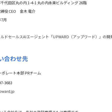
千代田区丸の内 1-4-1 丸の内永楽ビルディング 26階
締役 CEO 金木 竜介
年7月
ルドセールスAIエージェント「UPWARD（アップワード）」の開
い合わせ先
ーポレート本部 PRチーム
97-3683
ward.jp